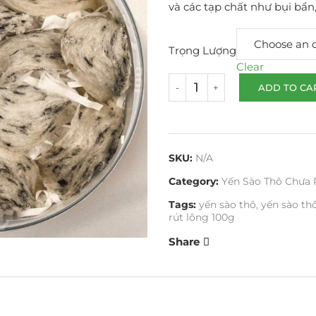
và các tạp chất như bụi bẩn,
Trọng Lượng
Clear
ADD TO CA
SKU:
N/A
Category:
Yến Sào Thô Chưa 
Tags:
yến sào thô
,
yến sào th
rút lông 100g
Share