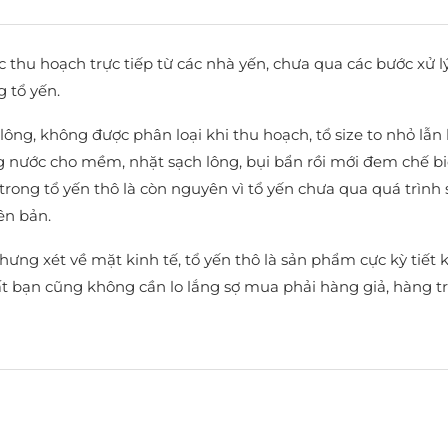
ợc thu hoạch trực tiếp từ các nhà yến, chưa qua các bước xử l
 tổ yến.
n lông, không được phân loại khi thu hoạch, tổ size to nhỏ l
 nước cho mềm, nhặt sạch lông, bụi bẩn rồi mới đem chế biến
rong tổ yến thô là còn nguyên vì tổ yến chưa qua quá trình s
ên bản.
hưng xét về mặt kinh tế, tổ yến thô là sản phẩm cực kỳ tiết
t bạn cũng không cần lo lắng sợ mua phải hàng giả, hàng t