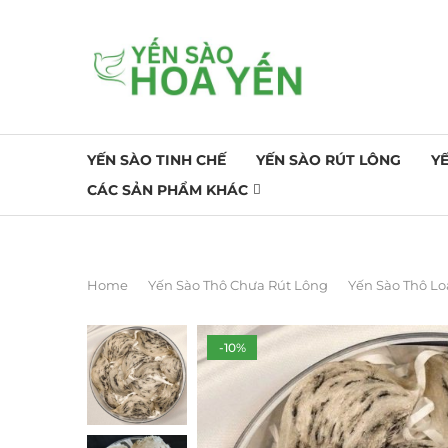
YẾN SÀO TINH CHẾ
YẾN SÀO RÚT LÔNG
Y
CÁC SẢN PHẨM KHÁC
Home
Yến Sào Thô Chưa Rút Lông
Yến Sào Thô Loạ
-10%