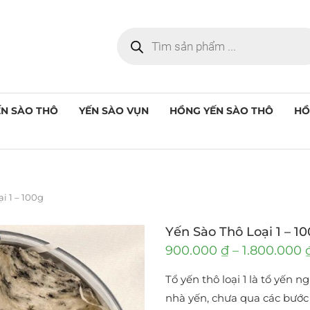
ẾN SÀO THÔ
YẾN SÀO VỤN
HỒNG YẾN SÀO THÔ
HỒ
i 1 – 100g
Yến Sào Thô Loại 1 – 1
900.000
₫
–
1.800.000
Tổ yến thô loại 1 là tổ yến 
nhà yến, chưa qua các bước 