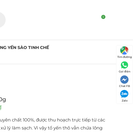
0
NG YẾN SÀO TINH CHẾ
Tìm đường
Gọi điện
Chat FB
00g
Zalo
₫
nguyên chất 100%, được thu hoạch trực tiếp từ các
xử lý làm sạch. Vì vậy tổ yến thô vẫn chứa lông