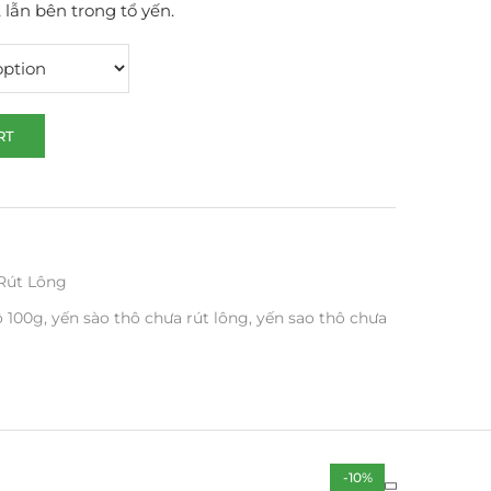
 lẫn bên trong tổ yến.
RT
Rút Lông
ô 100g
,
yến sào thô chưa rút lông
,
yến sao thô chưa
-10%
-10%
-10%
-8%
-8%
-8%