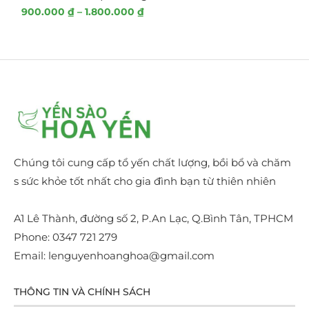
900.000
₫
–
1.800.000
₫
900.000
₫
–
1.800.000
₫
Yến Sào Tinh Chế Thượng Hạng 1 Loại 50g
2.500.000
₫
–
5.000.000
₫
Chúng tôi cung cấp tổ yến chất lượng, bồi bổ và chăm
s sức khỏe tốt nhất cho gia đình bạn từ thiên nhiên
A1 Lê Thành, đường số 2, P.An Lạc, Q.Bình Tân, TPHCM
Phone: 0347 721 279
Email: lenguyenhoanghoa@gmail.com
THÔNG TIN VÀ CHÍNH SÁCH