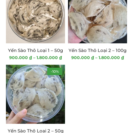
Yến Sào Rút Lông
(2)
Yến Sào Thô Chưa Rút Lông
(4)
Yến Sào Tinh Chế
(4)
Yến Sào Thô Loại 1 – 50g
Yến Sào Thô Loại 2 – 100g
Yến Sào Vụn
(1)
900.000
₫
–
1.800.000
₫
900.000
₫
–
1.800.000
₫
TOP RATED PRODUCTS
-10%
Táo Đỏ Sấy Khô
140.000
₫
120.000
₫
Yến Sào Thô Loại 1 - 50g
Yến Sào Thô Loại 2 – 50g