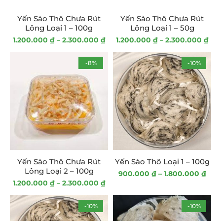
On sale
Yến Sào Thô Chưa Rút
Yến Sào Thô Chưa Rút
Lông Loại 1 – 100g
Lông Loại 1 – 50g
1.200.000
₫
–
2.300.000
₫
1.200.000
₫
–
2.300.000
₫
In stock
-8%
-10%
CATEGORIES
Các Sản Phẩm Khác
(3)
Nấm Đông Trùng Thảo
(1)
Táo Tàu
(2)
Yến Sào Thô Chưa Rút
Yến Sào Thô Loại 1 – 100g
Lông Loại 2 – 100g
900.000
₫
–
1.800.000
₫
Hồng Yến Sào Thô
(4)
1.200.000
₫
–
2.300.000
₫
Hồng Yến Sào Tinh Chế
(1)
-10%
-10%