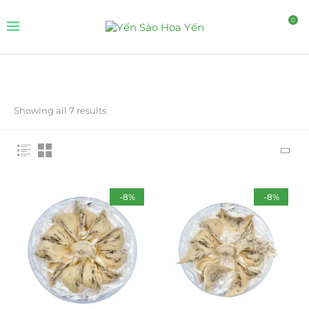
0
Showing all 7 results
FILTER BY PRICE
-8%
-8%
FILTER
STOCK STATUS