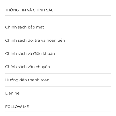
Yến Sào Rút Lông
(2)
THÔNG TIN VÀ CHÍNH SÁCH
Yến Sào Thô Chưa Rút Lông
(4)
Chính sách bảo mật
Yến Sào Tinh Chế
(4)
Chính sách đổi trả và hoàn tiền
Yến Sào Vụn
(1)
Chính sách và điều khoản
TOP RATED PRODUCTS
Chính sách vận chuyển
Yến Sào Thô Chưa Rút Lông Loại 2 - 100g
Hướng dẫn thanh toán
1.200.000
₫
–
2.300.000
₫
Liên hệ
FOLLOW ME
Yến Sào Tinh Chế Thượng Hạng 1 Loại 100g