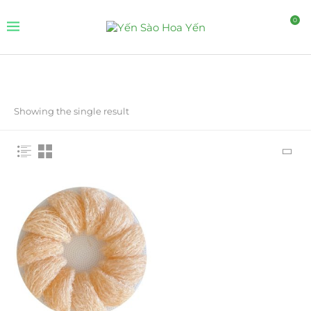
0
Showing the single result
FILTER BY PRICE
FILTER
STOCK STATUS