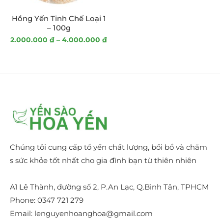
On sale
Hồng Yến Tinh Chế Loại 1
– 100g
2.000.000
₫
–
4.000.000
₫
In stock
CATEGORIES
Các Sản Phẩm Khác
(3)
Nấm Đông Trùng Thảo
(1)
Chúng tôi cung cấp tổ yến chất lượng, bồi bổ và chăm
Táo Tàu
(2)
s sức khỏe tốt nhất cho gia đình bạn từ thiên nhiên
Hồng Yến Sào Thô
(4)
A1 Lê Thành, đường số 2, P.An Lạc, Q.Bình Tân, TPHCM
Phone: 0347 721 279
Hồng Yến Sào Tinh Chế
(1)
Email: lenguyenhoanghoa@gmail.com