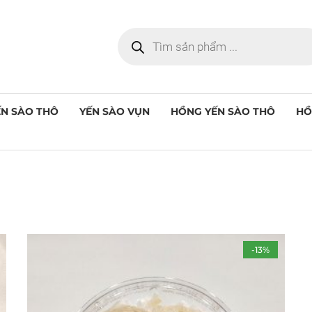
ẾN SÀO THÔ
YẾN SÀO VỤN
HỒNG YẾN SÀO THÔ
HỒ
S
CATEGORIES
TOP RAT
Các Sản Phẩm Khác
(3)
-13%
Nấm Đông Trùng Thảo
(1)