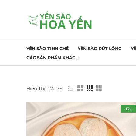
YẾN SÀO TINH CHẾ
YẾN SÀO RÚT LÔNG
Y
CÁC SẢN PHẨM KHÁC
Hiển Thị
24
36
FILTER BY PRICE
STOCK STATU
On sale
-13%
In stock