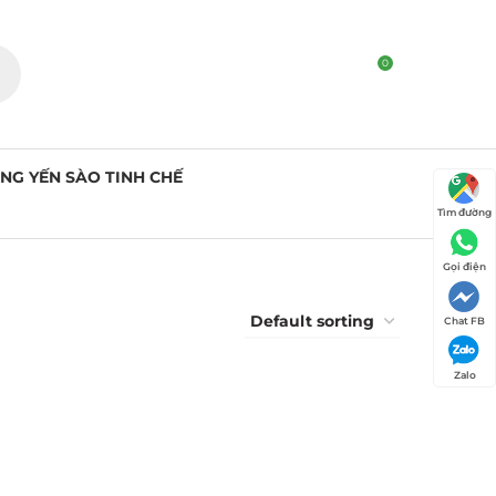
0
NG YẾN SÀO TINH CHẾ
Tìm đường
Gọi điện
Chat FB
ED PRODUCTS
Zalo
Yến Sào Thô
Chưa Rút
Lông Loại 2 -
100g